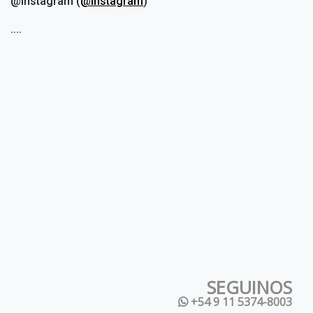
@Instagram (
@instagram
)
....
SEGUINOS
+54 9 11 5374-8003