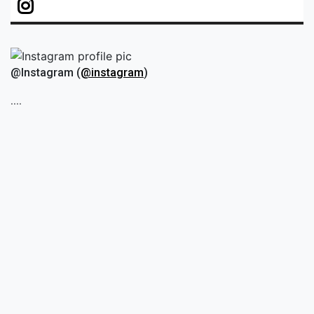
@Instagram (
@instagram
)
....