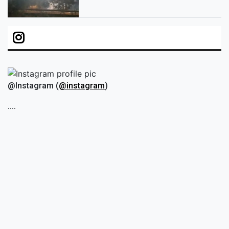
@Instagram (
@instagram
)
....