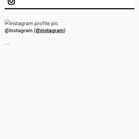
@Instagram (
@instagram
)
....