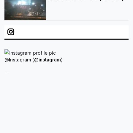
@Instagram (
@instagram
)
....