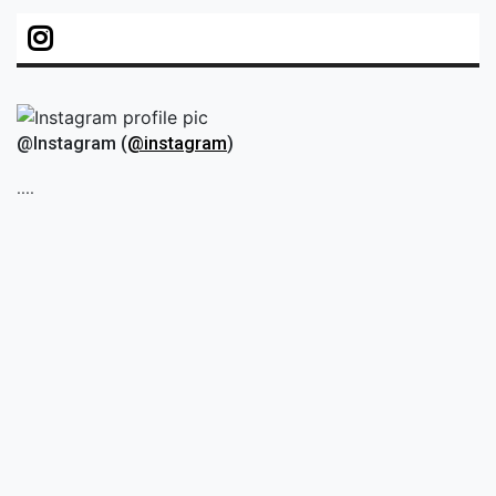
@Instagram (
@instagram
)
....